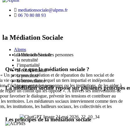
mediationsociale@alpms.fr
06 70 80 88 93
la Médiation Sociale
Alpms
la libre adhésion des personnes
la Médiation Sociale
la neutralité
l’impartialité
Qu’est-ce que la médiation sociale ?
la confidentialité
 « Un processus de création et de réparation du lien social et de
la proximité
la vie quotidienne, dans lequel un tiers impartial et indépendant
la bienveillance
tion d’échanges entre les personnes ou les institutions, de les aider à
le respect de chacun
La médiation sociale repose sur plusieurs principes es
de régler un conflit qui les oppose ». À travers ses interventions de
our favoriser le dialogue, prévenir les tensions et contribuer au
les territoires. Les médiateurs sociaux interviennent comme tiers de
s, les institutions, les bailleurs sociaux, les collectivités et les
Les principes de la médiation sociale